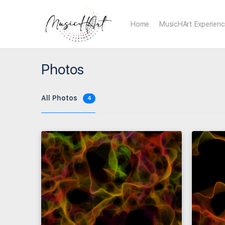
Home
MusicHArt Experien
Photos
All Photos
4