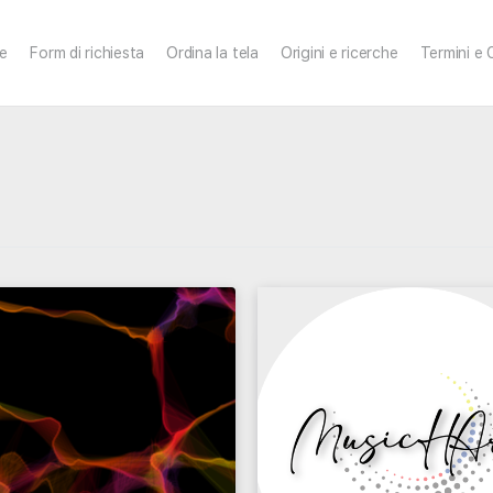
ce
Form di richiesta
Ordina la tela
Origini e ricerche
Termini e 